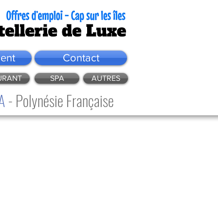
ent
Contact
URANT
SPA
AUTRES
A
- Polynésie Française