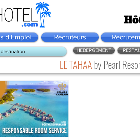
es d'Emploi
Recruteurs
Recrutem
HEBERGEMENT
RESTA
 destination
LE TAHAA
by Pearl Resor