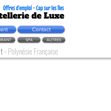
ent
Contact
URANT
SPA
AUTRES
t -
Polynésie Française