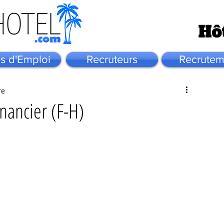
es d'Emploi
Recruteurs
Recrutem
re
inancier (F-H)