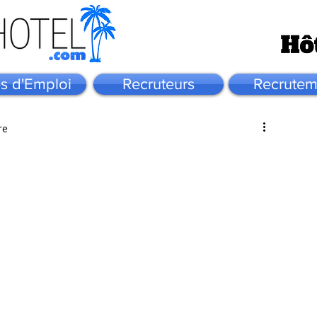
es d'Emploi
Recruteurs
Recrutem
re